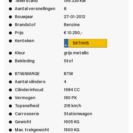
Tellerstand
199.335 KM
Aantal versnellingen
8
Bouwjaar
27-01-2012
Brandstof
Benzine
Prijs
€ 10.250,-
Kenteken
59THH5
Kleur
grijs metallic
Bekleding
Stof
BTW/MARGE
BTW
Aantal cilinders
4
Cilinderinhoud
1984 CC
Vermogen
180 PK
Topsnelheid
218 km/h
Carrosserie
Stationwagon
Gewicht
1605 KG
Max. trekgewicht
1500 KG