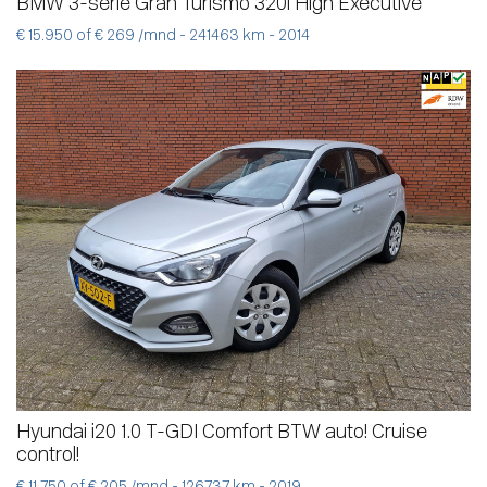
BMW 3-serie Gran Turismo 320i High Executive
€ 15.950 of € 269 /mnd - 241463 km - 2014
Hyundai i20 1.0 T-GDI Comfort BTW auto! Cruise
control!