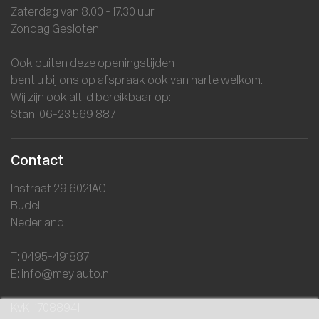
Zaterdag van 8.00 - 17.30 uur
Zondag Gesloten
Ook buiten deze openingstijden
bent u bij ons op afspraak ook van harte welkom.
Wij zijn ook altijd bereikbaar op:
Stan: 06-23 569 887
Contact
Instraat 29 6021AC
Budel
Nederland
T: 0495-491887
E: info@meylauto.nl
KvK: 17088941