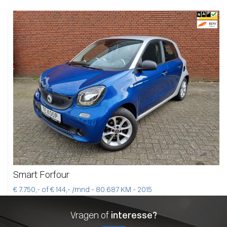
Smart Forfour
€ 7.750,- of € 144,- /mnd - 80.687 KM - 2015
Vragen of
interesse?