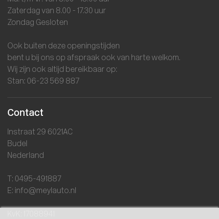
Zaterdag van 8.00 - 17.30 uur
Zondag Gesloten
Ook buiten deze openingstijden
bent u bij ons op afspraak ook van harte welkom.
Wij zijn ook altijd bereikbaar op:
Stan: 06-23 569 887
Contact
Instraat 29 6021AC
Budel
Nederland
T: 0495-491887
E: info@meylauto.nl
KvK: 17088941