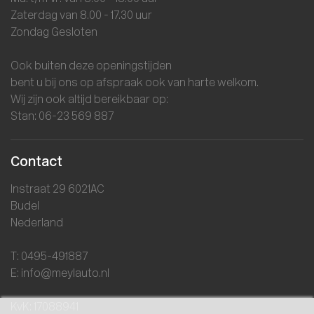
Zaterdag van 8.00 - 17.30 uur
Zondag Gesloten
Ook buiten deze openingstijden
bent u bij ons op afspraak ook van harte welkom.
Wij zijn ook altijd bereikbaar op:
Stan: 06-23 569 887
Contact
Instraat 29 6021AC
Budel
Nederland
T: 0495-491887
E: info@meylauto.nl
KvK: 17088941