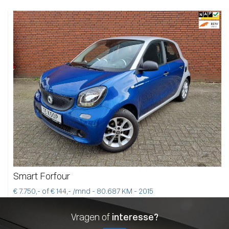
Smart Forfour
€ 7.750,- of € 144,- /mnd - 80.687 KM - 2015
Vragen of
interesse?