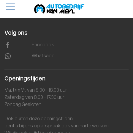
Volg ons
Facebook
Whatsapp
Openingstijden
Ma. t/m Vr. van 8.00 - 18.00 uur
Zaterdag van 8.00 - 17.30 uur
Zondag Gesloten
Ook buiten deze openingstijden
bent u bij ons op afspraak ook van harte welkom.