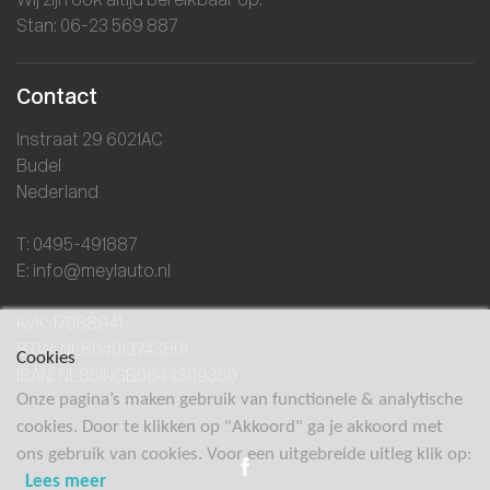
Wij zijn ook altijd bereikbaar op:
Stan: 06-23 569 887
Contact
Instraat 29 6021AC
Budel
Nederland
T: 0495-491887
E: info@meylauto.nl
KvK: 17088941
BTW: NL804013743B01
Cookies
IBAN: NL85INGB0644309350
Onze pagina’s maken gebruik van functionele & analytische
cookies. Door te klikken op "Akkoord" ga je akkoord met
ons gebruik van cookies. Voor een uitgebreide uitleg klik op:
Lees meer